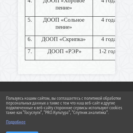
4.
ДООП «Хоровое
4 года
пение»
5.
ДООП «Сольное
4 года
пение»
6.
ДООП «Скрипка»
4 года
7.
ДООП «РЭР»
1-2 года
Пользуясь нашим сайтом, вы соглашаетесь с политикой обработки
2026 Г. DMSH-MEDV.RU
персональных данных а также с тем что наш веб-сайт и другие
ВХОД
подключенные к веб-сайту сторонние сервисы используют cookies
КАРТА САЙТА
такие как "Госуслуги", "PRO.Культура", "Спутник аналитика".
ПОЛИТИКА ОБРАБОТКИ ПЕРСОНАЛЬНЫХ ДАННЫХ
Подробнее
СДЕЛАНО НА KUBCMS