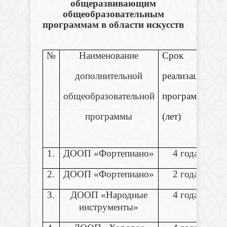
общеразвивающим
общеобразовательным
программам в области искусств
№
Наименование
Срок
п
дополнительной
реализации
общеобразовательной
программы
программы
(лет)
1.
ДООП «Фортепиано»
4 года
2.
ДООП «Фортепиано»
2 года
3.
ДООП «Народные
4 года
инструменты»