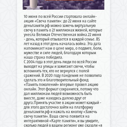
10 июня по всей России стартовала онлайн-
акция «Свеча памяти»: до 22 июня на сайте
деньпамяти.рф можно зажечь виртуальную
свечу в память о 27 миллионах жизней, которые
унесла Великая Отечественная война.22 июня
- день, который отзывается в каждой семье. 85
лет назад в этот день началась война. Эта дата
напоминает нам о цене мира, о подвиге, боли,
мужестве и силе людей, благодаря которым
наша страна победила.
С 2004 года в этот день люди по всей России
выходят на улицы и зажигают свечи, чтобы
вспомнить тех, кто не вернулся с полей
сражений. В 2020 году пандемия не позволила
сделать это и благотворительный фонд
«Память поколений» впервые провел акцию
онлайн. Этот формат сохранился, потому что
дал миллионам людей возможность быть
вместе, даже находясь далеко друг от
друга.Принять участие в акции может каждый -
для этого достаточно зайти на платформу
деньпамяти.рф и нажать на кнопку «Зажечь
свечу памяти». Ваша свеча появится на
интерактивной «Карте памяти», и вы увидите,
сколько людей в вашем регионе уже сказали «я