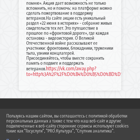
помню». Акция дает возможность не только
вспомнить, но и помочь: на платформе можно
сделать пожертвование в поддержку
ветеранов.На сайте акции есть уникальный
раздел «22 июня в историях» - собрание живых
свидетельств тех лет. Это путешествие в
прошлое по «фронтовой дороге», где каждая
остановка - видеоистория. О Великой
Отечественной войне рассказывают ее
участники: фронтовики, блокадники, труженики
тыла, узники концлагерей.
Присоединяйтесь, чтобы вместе сохранить
память о подвиге и поддержать
https://vk.com/away.php?
ветеранов.
to=http%3A%2F%2F%D0%B4%D0%B5%D0%BD%D1%8C%D0
Пользуясь нашим сайтом, вы соглашаетесь с политикой обработки
2026 Г. DMSH-MEDV.RU
персональных данных а также с тем что наш веб-сайт и другие
ВХОД
подключенные к веб-сайту сторонние сервисы используют cookies
КАРТА САЙТА
такие как "Госуслуги", "PRO.Культура", "Спутник аналитика".
ПОЛИТИКА ОБРАБОТКИ ПЕРСОНАЛЬНЫХ ДАННЫХ