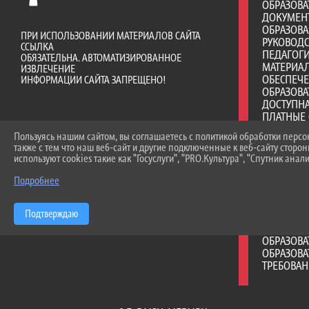
ОБРАЗОВА
ДОКУМЕН
ОБРАЗОВ
ПРИ ИСПОЛЬЗОВАНИИ МАТЕРИАЛОВ САЙТА
РУКОВОД
ССЫЛКА
ПЕДАГОГИ
ОБЯЗАТЕЛЬНА. АВТОМАТИЗИРОВАННОЕ
МАТЕРИА
ИЗВЛЕЧЕНИЕ
ОБЕСПЕЧ
ИНФОРМАЦИИ САЙТА ЗАПРЕЩЕНО!
ОБРАЗОВА
ДОСТУПНА
ПЛАТНЫЕ 
ФИНАНСО
Пользуясь нашим сайтом, вы соглашаетесь с политикой обработки перс
ДЕЯТЕЛЬ
также с тем что наш веб-сайт и другие подключенные к веб-сайту сторо
ВАКАНТНЫ
используют cookies такие как "Госуслуги", "PRO.Культура", "Спутник анали
(ПЕРЕВОД
СТИПЕНД
Подробнее
МАТЕРИА
ОБУЧАЮЩ
Подтверждаю
МЕЖДУНА
ОРГАНИЗА
ОБРАЗОВ
ОБРАЗОВА
ТРЕБОВА