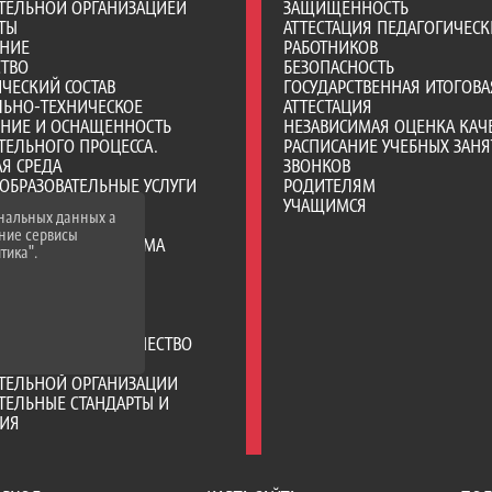
ТЕЛЬНОЙ ОРГАНИЗАЦИЕЙ
ЗАЩИЩЕННОСТЬ
ТЫ
АТТЕСТАЦИЯ ПЕДАГОГИЧЕСК
АНИЕ
РАБОТНИКОВ
СТВО
БЕЗОПАСНОСТЬ
ЧЕСКИЙ СОСТАВ
ГОСУДАРСТВЕННАЯ ИТОГОВА
ЛЬНО-ТЕХНИЧЕСКОЕ
АТТЕСТАЦИЯ
ЕНИЕ И ОСНАЩЕННОСТЬ
НЕЗАВИСИМАЯ ОЦЕНКА КАЧ
ТЕЛЬНОГО ПРОЦЕССА.
РАСПИСАНИЕ УЧЕБНЫХ ЗАНЯ
Я СРЕДА
ЗВОНКОВ
ОБРАЗОВАТЕЛЬНЫЕ УСЛУГИ
РОДИТЕЛЯМ
ВО-ХОЗЯЙСТВЕННАЯ
УЧАЩИМСЯ
ональных данных а
НОСТЬ
нние сервисы
Е МЕСТА ДЛЯ ПРИЕМА
тика".
А) ОБУЧАЮЩИХСЯ
ИИ И ИНЫЕ ВИДЫ
ЛЬНОЙ ПОДДЕРЖКИ
ИХСЯ
РОДНОЕ СОТРУДНИЧЕСТВО
ЦИЯ ПИТАНИЯ В
АТЕЛЬНОЙ ОРГАНИЗАЦИИ
ТЕЛЬНЫЕ СТАНДАРТЫ И
НИЯ