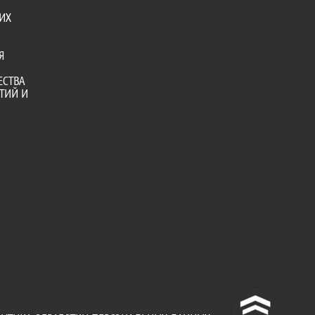
ИХ
Я
ЕСТВА
ТИЙ И
^