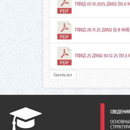
ПФХД 01.10.2025 ДМШ (10.0 M
ПФХД 26.11.25 ДМШ (9.8 MiB)
ПФХД 25 ДМШ 30.12.25 (10.3 
Скачать все
СВЕДЕНИЯ
ОСНОВНЫ
СТРУКТУР